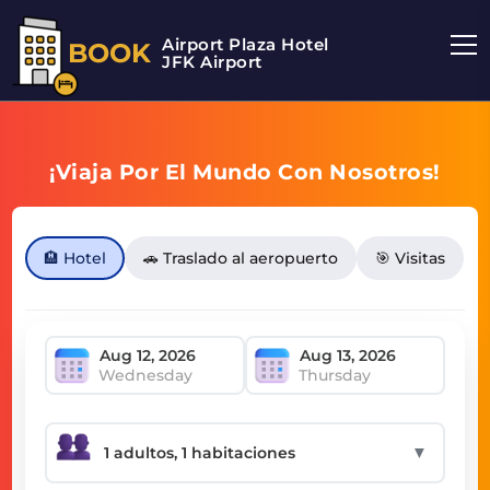
Airport Plaza Hotel
BOOK
JFK Airport
¡Viaja Por El Mundo Con Nosotros!
🏨 Hotel
🚗 Traslado al aeropuerto
🎯 Visitas
Wednesday
Thursday
▼